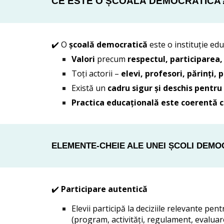
CE ESTE O ȘCOALĂ DEMOCRATICĂ
✔️ O
școală democratică
este o instituție edu
Valori
precum
respectul, participarea, 
Toți actorii –
elevi, profesori, părinți,
Există un
cadru sigur și deschis pentru
Practica educațională este coerentă c
ELEMENTE-CHEIE ALE UNEI ȘCOLI DEMO
✔️
Participare autentică
Elevii participă la deciziile relevante pent
(program, activități, regulament, evaluar