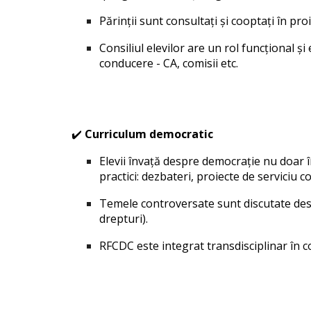
Părinții sunt consultați și cooptați în proiec
Consiliul elevilor are un rol funcțional și
conducere
-
CA, comisii etc.
✔️
Curriculum democratic
Elevii învață despre democrație nu doar în 
practici: dezbateri, proiecte de serviciu c
Temele controversate sunt discutate desch
drepturi).
RFCDC este integrat transdisciplinar în c