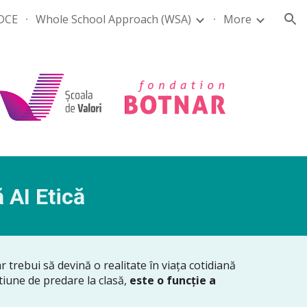
DCE
Whole School Approach (WSA)
More
ion
ă AI Etică
r trebui să devină o realitate în viața cotidiană
stiune de predare la clasă,
este o funcție a