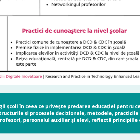
gii școli în ceea ce privește predarea educației pentru c
 structurile și procesele decizionale, metodele, practicile
fesori, personalul auxiliar și elevi, reflectă principiil