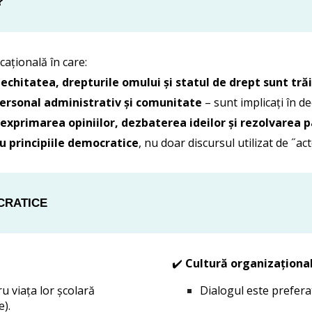
?
cațională în care:
echitatea, drepturile omului și statul de drept sunt trăi
 personal administrativ și comunitate
– sunt implicați în dec
 exprimarea opiniilor, dezbaterea ideilor și rezolvarea p
u principiile democratice
, nu doar discursul utilizat de ˝acto
CRATICE
✔️
Cultură organizațional
ru viața lor școlară
Dialogul este preferat
e).