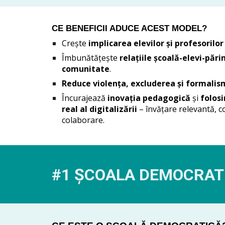
CE BENEFICII ADUCE ACEST MODEL?
Crește
implicarea elevilor și profesorilor
Îmbunătățește
relațiile școală-elevi-părin
comunitate
.
Reduce violența, excluderea și formali
Încurajează
inovația pedagogică
și
folosi
real al digitalizării
– învățare relevantă, c
colaborare.
#1 ȘCOALA DEMOCRAT