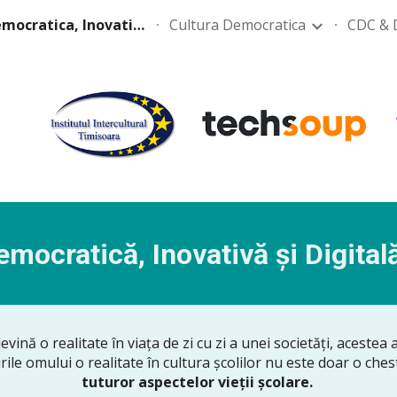
Scoala Democratica, Inovativa si Digitala
Cultura Democratica
CDC & 
ip to main content
Skip to navigat
mocratică, Inovativă și Digital
ină o realitate în viața de zi cu zi a unei societăți, acestea a
urile omului o realitate în cultura școlilor nu este doar o che
tuturor aspectelor vieții școlare.