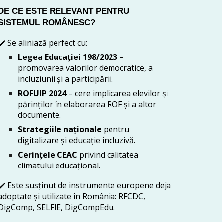
DE CE ESTE RELEVANT PENTRU
SISTEMUL ROMÂNESC?
✔️
Se aliniază perfect cu:
Legea Educației 198/2023
–
promovarea valorilor democratice, a
incluziunii și a participării.
ROFUIP 2024
– cere implicarea elevilor și
părinților în elaborarea ROF și a altor
documente.
Strategiile naționale
pentru
digitalizare și educație incluzivă.
Cerințele CEAC
privind calitatea
climatului educațional.
✔️
Este susținut de instrumente europene deja
adoptate și utilizate în România: RFCDC,
DigComp, SELFIE, DigCompEdu.