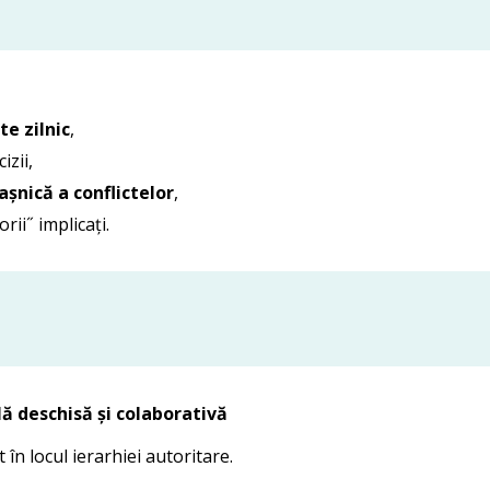
te zilnic
,
izii,
așnică a conflictelor
,
rii˝ implicați.
ă deschisă și colaborativă
 în locul ierarhiei autoritare.