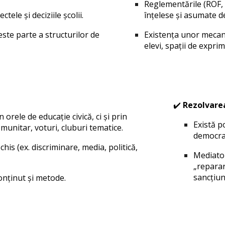
Reglementările (ROF, 
tele și deciziile școlii.
înțelese și asumate de
 este parte a structurilor de
Existența unor mecan
elevi, spații de exprim
✔️
Rezolvarea
orele de educație civică, ci și prin
Există po
omunitar, voturi, cluburi tematice.
democrati
is (ex. discriminare, media, politică,
Mediator
„reparar
sancțiun
onținut și metode.