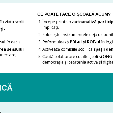
CE POATE FACE O ȘCOALĂ ACUM?
în viața școlii.
Începe printr-o
autoanaliză partici
implicați.
ți-
Folosește
instrumentele
deja disponib
smul
în decizii.
Reformulează
PDI-ul și ROF-ul
în log
rea sensului
Activează comisiile școlii ca
spații de
onectare,
Caută colaborare cu alte școli și ON
democrația și cetățenia activă și digita
ICĂ