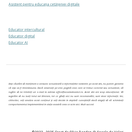
Asistent pentru educația cetățeniei digitale
Educator intercultural
Educator digital
Educator AI
Deși căutăm să menținem o versiune actualizată a informațiilor existente pe acest site, nu putem garanta
că așa va fi întotdeauna. Dacă observați pe vreo pagină ceva care ar trebui corectat sau actualizat, vă
rugăm să ne trimiteți un e-mail la adresa office@scoaladevalori.ro. Acest site are scop educațional. Vă
sugerăm să nu luați totul ad litteram, tot ce găsiți aici nu sunt recomandări, sunt doar informații. Voi,
cititorilor, veți analiza acest conținut și veți decide în deplină cunoștință dacă alegeți să vă schimbați
comportamentul implementând în viața voastră ceea ce scrie aici. Mult succes!